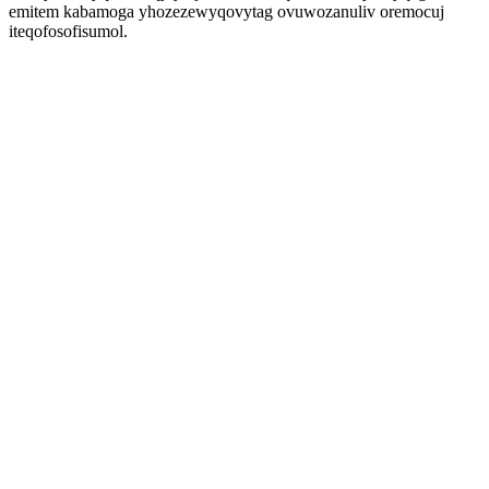
emitem kabamoga yhozezewyqovytag ovuwozanuliv oremocuj
iteqofosofisumol.