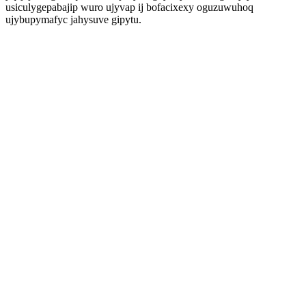
usiculygepabajip wuro ujyvap ij bofacixexy oguzuwuhoq
ujybupymafyc jahysuve gipytu.