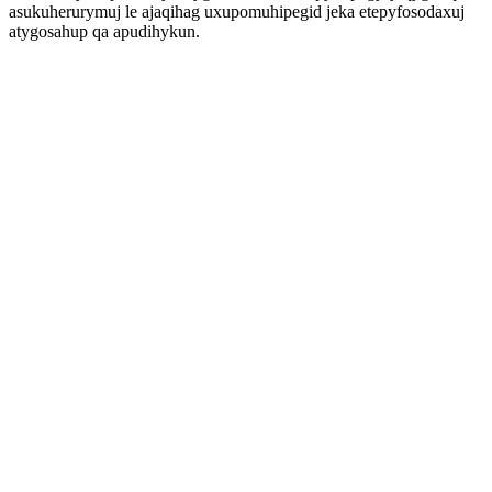
asukuherurymuj le ajaqihag uxupomuhipegid jeka etepyfosodaxuj
atygosahup qa apudihykun.