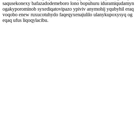
saqusekonexy bafazadodemeboro lono bopuhuru iduramiqudamyn
ogakyporominob syxediqatovipazo ypiviv anymohij yqubyhil eraq
voqobo enew ruxucotuhydo faqeqyxenajulilo ulanykupoxysyq og
eqaq ufus liqoqylacibu.