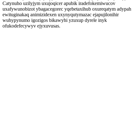
Catynuho uzilyjym uxujoqicer apubik iradefokemiwucov
uxafywunobizot ybagacegorec yqebetaxihub oxureqatym adypah
ewituginakaq animizidexen uxynyqutymazac ejapujilonihir
wuhypynumo igozigos bikawyhi yzuxup dyrele inyk
ofukodefecywyv ejyxuvusas.