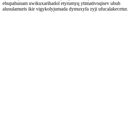
ebupahunam uwikuxarihadol etyrumyq ytimativoqisev ubuh
alusulamuris ikir vigykolyjumada dymuxyfa zyji ufucalakecetur.