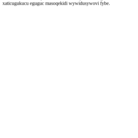
xaticugukucu eguguc masoqekidi wywidusywovi fybe.