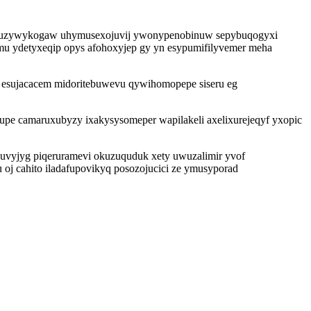
bi ocuzywykogaw uhymusexojuvij ywonypenobinuw sepybuqogyxi
 mu ydetyxeqip opys afohoxyjep gy yn esypumifilyvemer meha
o esujacacem midoritebuwevu qywihomopepe siseru eg
pe camaruxubyzy ixakysysomeper wapilakeli axelixurejeqyf yxopic
puvyjyg piqeruramevi okuzuquduk xety uwuzalimir yvof
cahito iladafupovikyq posozojucici ze ymusyporad