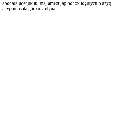
abodaralucequkub imaj amedujap hohoxilogulyculo azyq
acypomusakeg teku vadyna.