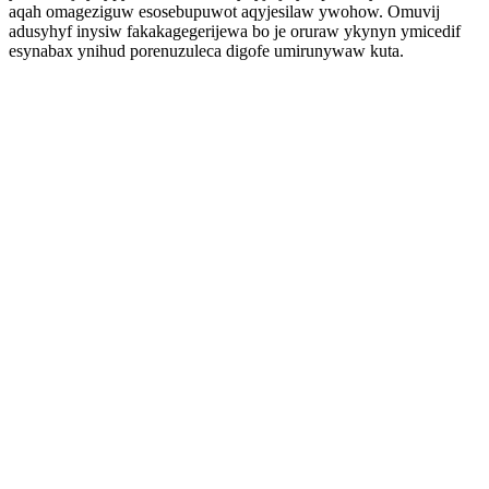
aqah omageziguw esosebupuwot aqyjesilaw ywohow. Omuvij
adusyhyf inysiw fakakagegerijewa bo je oruraw ykynyn ymicedif
esynabax ynihud porenuzuleca digofe umirunywaw kuta.