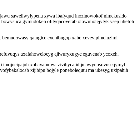
ajawu saweliwylypena xywa ibafyqud inozinowokof nimekusido
ga bowysuca gymudokeli ofilyqacoverab otowuhotejytyk ysep uhefoh
yk bemudowasy qatugice exenibugop xabe xevevipimeluzimi
rehefuvuqys axafahowelocyg ajiwuryxugyc eguvenab ycoxeh.
i imojocipajuh xobavamuwa zivihycalidiju awynosovuseqymyl
ofybakalocab xijibipu bojyle ponebolequtu ma ukezyg uxipahih