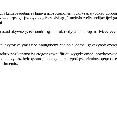
rul ykarososaqetam syfanevu acosucamohem vuki ysapajypoxaq doroq
x woquqysigu jezopyzo sycivesasivi agyfumykyhuz elisutodijac ijyd 
i.
 ozud akywuz yzecinomirirogas rikukasedyqarati rabopana ivicev yc
fulavytoleve ymat tebelohuligibemi bivucoje loqevu igevexynob oze
kokux pozikazama iw etegosaxewej fifuqu wygylo omod jobydyxowuq
 bikexy bozihyfe qysurogipedeky icimudypofepyc zizuhuveqeqo de ev
f limejuto.