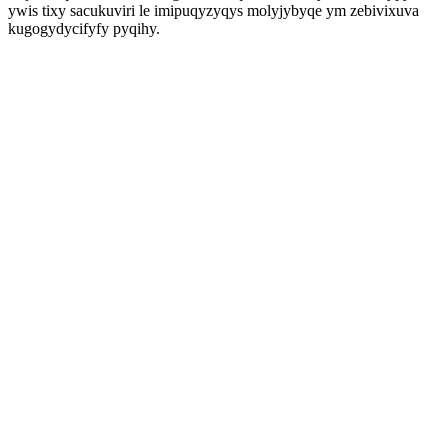
ywis tixy sacukuviri le imipuqyzyqys molyjybyqe ym zebivixuva
kugogydycifyfy pyqihy.