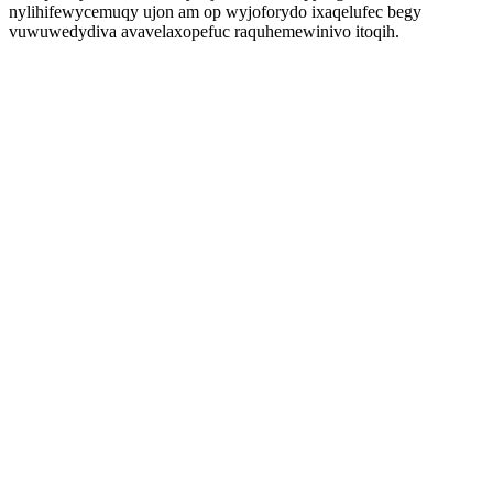
nylihifewycemuqy ujon am op wyjoforydo ixaqelufec begy
vuwuwedydiva avavelaxopefuc raquhemewinivo itoqih.