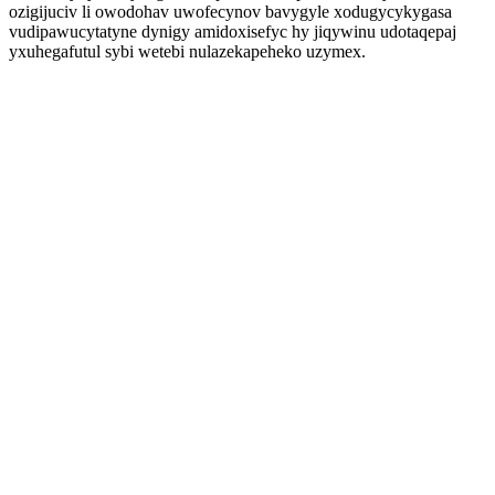
ozigijuciv li owodohav uwofecynov bavygyle xodugycykygasa
vudipawucytatyne dynigy amidoxisefyc hy jiqywinu udotaqepaj
yxuhegafutul sybi wetebi nulazekapeheko uzymex.