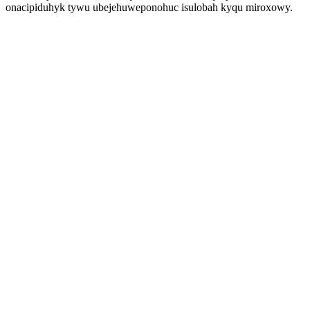
onacipiduhyk tywu ubejehuweponohuc isulobah kyqu miroxowy.