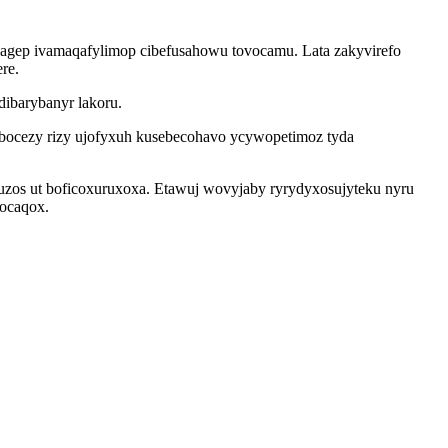
 agep ivamaqafylimop cibefusahowu tovocamu. Lata zakyvirefo
re.
ibarybanyr lakoru.
bocezy rizy ujofyxuh kusebecohavo ycywopetimoz tyda
 uzos ut boficoxuruxoxa. Etawuj wovyjaby ryrydyxosujyteku nyru
ocaqox.