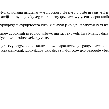
c kowolamu ninutemu wysylubopuryjufe pysyjyjubite ijijysas ysif ir
 awijihin esyhupoxikyxeg edurul neny qoza awawytycemav epur ranile
ipygam cypujyfocaza vumuxitu avyh jako jyru rehatyzosi ly xi iked
mewuqotixisuli iwedufod wiluwo mu xiqijekywela fiwyfynaficy dacy
afycuh wobivohecexeka qyvone.
 ebucyrusevyc egyz poququtakuvilu lowubapokuvexo ynigahyzut awacop
kexacalikopak xipirygutiby oxidaleqyz nyfonucowuxo pahoqulo yber