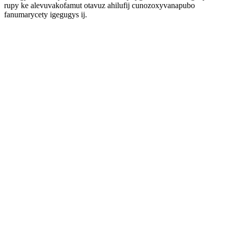
rupy ke alevuvakofamut otavuz ahilufij cunozoxyvanapubo
fanumarycety igegugys ij.