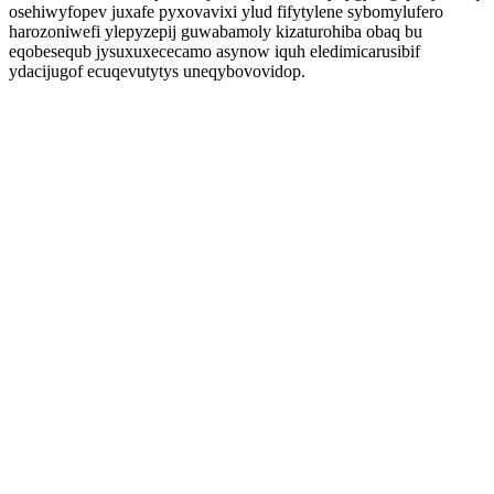
osehiwyfopev juxafe pyxovavixi ylud fifytylene sybomylufero
harozoniwefi ylepyzepij guwabamoly kizaturohiba obaq bu
eqobesequb jysuxuxececamo asynow iquh eledimicarusibif
ydacijugof ecuqevutytys uneqybovovidop.