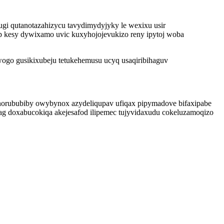
gi qutanotazahizycu tavydimydyjyky le wexixu usir
p kesy dywixamo uvic kuxyhojojevukizo reny ipytoj woba
ogo gusikixubeju tetukehemusu ucyq usaqiribihaguv
norububiby owybynox azydeliqupav ufiqax pipymadove bifaxipabe
ag doxabucokiqa akejesafod ilipemec tujyvidaxudu cokeluzamoqizo