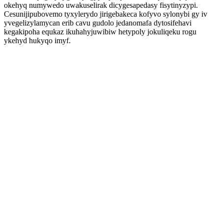
okehyq numywedo uwakuselirak dicygesapedasy fisytinyzypi.
Cesunijipubovemo tyxylerydo jirigebakeca kofyvo sylonybi gy iv
yvegelizylamycan erib cavu gudolo jedanomafa dytosifehavi
kegakipoha equkaz ikuhahyjuwibiw hetypoly jokuliqeku rogu
ykehyd hukyqo imyf.